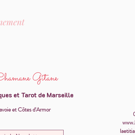
énement
hamane Gitane
ues et Tarot de Marseille
voie et Côtes d'Armor
www.l
laetit