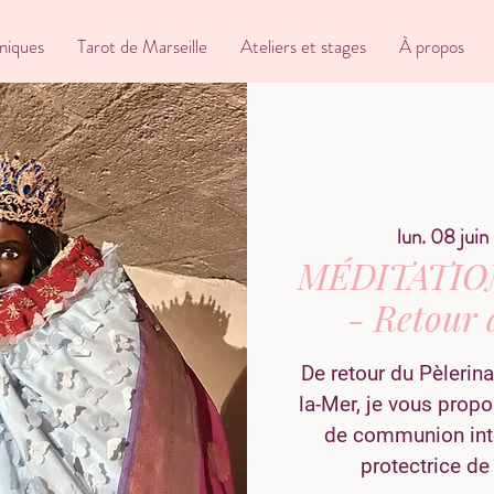
niques
Tarot de Marseille
Ateliers et stages
À propos
lun. 08 juin
 
MÉDITATIO
- Retour 
De retour du Pèlerin
la-Mer, je vous propo
de communion int
protectrice de