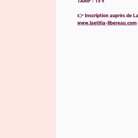
TARIF : 15 €
👉 Inscription auprès de La
www.laetitia-libereau.com