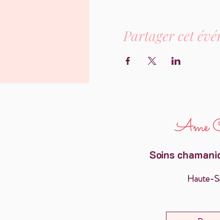
Partager cet év
Ame C
Soins chamaniq
Haute-Sa