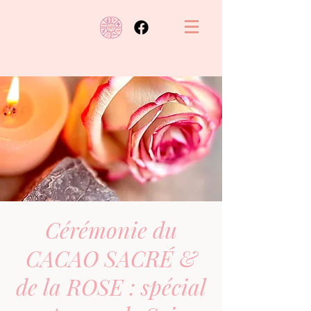
Cérémonie du
CACAO SACRÉ &
de la ROSE : spécial