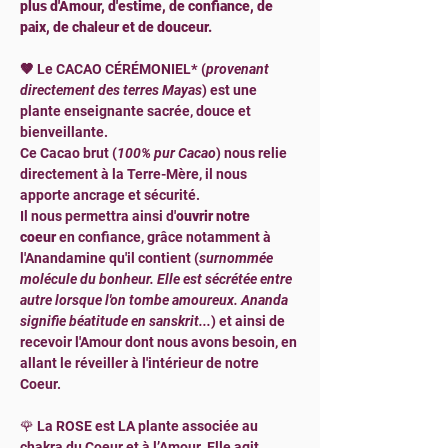
plus d'Amour, d'estime, de confiance, de 
paix, de chaleur et de douceur.
🤎 
Le CACAO CÉRÉMONIEL
* 
(
provenant 
directement des terres Mayas
) est une 
plante enseignante sacrée, douce et 
bienveillante.
Ce Cacao brut (
100% pur Cacao
) nous relie 
directement à la Terre-Mère, il nous 
apporte ancrage et sécurité.
Il nous permettra ainsi d'
ouvrir notre 
coeur
 en confiance, grâce notamment à 
l'Anandamine qu'il contient (
surnommée 
molécule du bonheur. Elle est sécrétée entre 
autre lorsque l'on tombe amoureux. Ananda 
signifie béatitude en sanskrit...
) et ainsi de 
recevoir l'Amour dont nous avons besoin, en 
allant le réveiller à l'intérieur de notre 
Coeur.
🌹 La ROSE est LA plante associée au 
chakra du Coeur et à l’Amour. Elle agit 