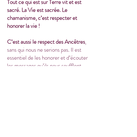
Tout ce qui est sur Terre vit et est
sacré. La Vie est sacrée. Le
chamanisme, c’est respecter et
honorer la vie !
C’est aussi le respect des Ancêtres
,
sans qui nous ne serions pas. Il est
essentiel de les honorer et d’écouter
les messages qu’ils nous soufflent
dans le vent, dans la forme des
nuages, dans les pierres, sous les
feuilles des arbres, dans l’eau des
rivières, dans les animaux que nous
rencontrons, au coeur de nos rêves ou
dans les synchronicités qui se
présentent à nous...
Ils sont les
gardiens de la Connaissance et des